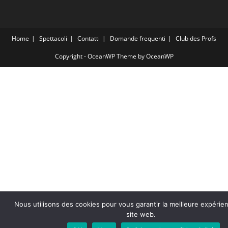
Home
Spettacoli
Contatti
Domande frequenti
Club des Profs
Copyright - OceanWP Theme by OceanWP
Nous utilisons des cookies pour vous garantir la meilleure expérie
site web.