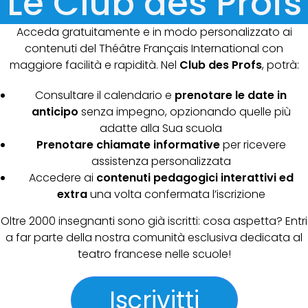
Le Club des Profs
Acceda gratuitamente e in modo personalizzato ai
contenuti del Théâtre Français International con
maggiore facilità e rapidità. Nel
Club des Profs
, potrà:
Consultare il calendario e
prenotare le date in
anticipo
senza impegno, opzionando quelle più
adatte alla Sua scuola
Prenotare chiamate informative
per ricevere
assistenza personalizzata
Accedere ai
contenuti pedagogici interattivi ed
extra
una volta confermata l’iscrizione
Oltre 2000 insegnanti sono già iscritti: cosa aspetta? Entri
a far parte della nostra comunità esclusiva dedicata al
teatro francese nelle scuole!
Iscrivitti